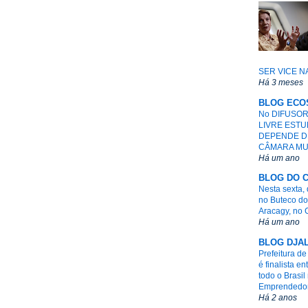
SER VICE N
Há 3 meses
BLOG ECO
No DIFUSOR
LIVRE ESTU
DEPENDE D
CÂMARA MU
Há um ano
BLOG DO 
Nesta sexta, 
no Buteco do
Aracagy, no 
Há um ano
BLOG DJA
Prefeitura d
é finalista e
todo o Brasi
Emprendedo
Há 2 anos