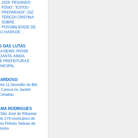
2026 ‘PEGANDO
FOGO’: “ESTOU
PREPARADA”, DIZ
TEREZA CRISTINA
SOBRE
POSSIBILIDADE DE
A CHAPA DE…
S DAS LUTAS
A NEWS: PASSE
DANTIL AINDA
E PREFEITURA E
NICIPAL
CARDOSO
dia 11,Serestão do Bill,
 Careca no Jardim
Cohatrac
LMA RODRIGUES
e São José de Ribamar
ntre 270 municípios de
l no Prêmio Sebrae de
rismo