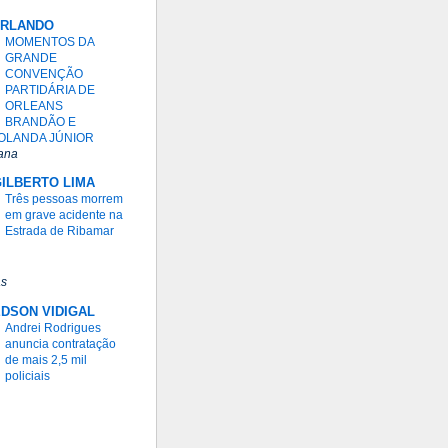
ORLANDO
MOMENTOS DA
GRANDE
CONVENÇÃO
PARTIDÁRIA DE
ORLEANS
BRANDÃO E
OLANDA JÚNIOR
ana
ILBERTO LIMA
Três pessoas morrem
em grave acidente na
Estrada de Ribamar
as
DSON VIDIGAL
Andrei Rodrigues
anuncia contratação
de mais 2,5 mil
policiais