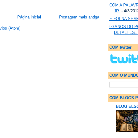
COM A PALAVR
JR.
- 4/3/201
Página inicial
Postagem mais antiga
E FOI NA SEMA
90 ANOS DO 
rios (Atom)
DETALHES...
COM twitter
COM O MUND
COM BLOGS P
BLOG ELS