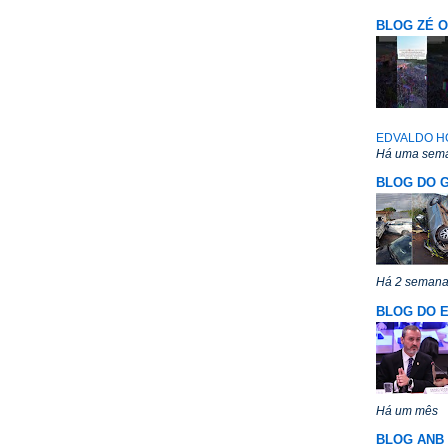
BLOG ZÉ 
EDVALDO H
Há uma sem
BLOG DO G
Há 2 seman
BLOG DO E
Há um mês
BLOG ANB