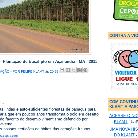
CONTRA A VI
- Plantação de Eucalipto em Açailandia - MA - 2011
ÇÃO - POR FELIPE KLAMT
às
20:55
COM CONTINU
...
KLAMT E PAR
s lindas e auto-suficientes florestas de babaçus para
caria que em poucos anos transforma o solo em deserto
ACESSE O NO
do favorito do desenvolvimentismo defendido por
KLAMT
- 5/8
overno.
 nossas certidões de óbitos das gerações futuras...
UMA NOVA HI
DO KLAMT
-
011 às 21:08