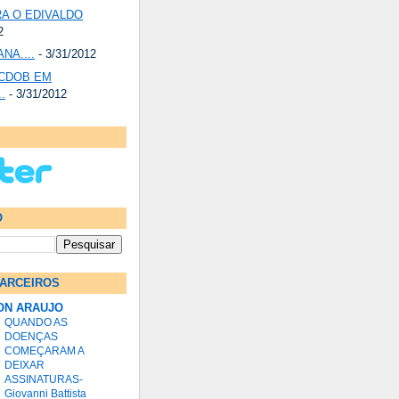
A O EDIVALDO
2
NA....
- 3/31/2012
PCDOB EM
.
- 3/31/2012
O
ARCEIROS
ON ARAUJO
QUANDO AS
DOENÇAS
COMEÇARAM A
DEIXAR
ASSINATURAS-
Giovanni Battista