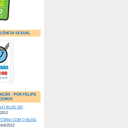
OLÊNCIA SEXUAL
AÇÃO - POR FELIPE
CEIROS
VO BLOG DO
/2012
STÓRIA COM O BLOG
 4/4/2012