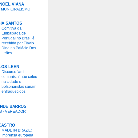
NOEL VIANA
 MUNICIPALISMO
HA SANTOS
Comitiva da
Embaixada de
Portugal no Brasil é
recebida por Flávio
Dino no Palácio Dos
Leões
LOS LEEN
Discurso ‘anti-
comunista’ não colou
na cidade e
bolsonaristas sairam
enfraquecidos
ANDE BARROS
S - VEREADOR
 CASTRO
MADE IN BRAZIL:
Imprensa europeia