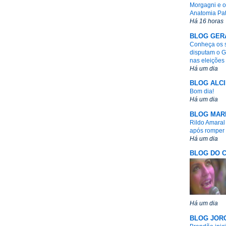
Morgagni e o
Anatomia Pat
Há 16 horas
BLOG GERA
Conheça os s
disputam o 
nas eleições
Há um dia
BLOG ALC
Bom dia!
Há um dia
BLOG MAR
Rildo Amaral
após romper
Há um dia
BLOG DO 
Há um dia
BLOG JOR